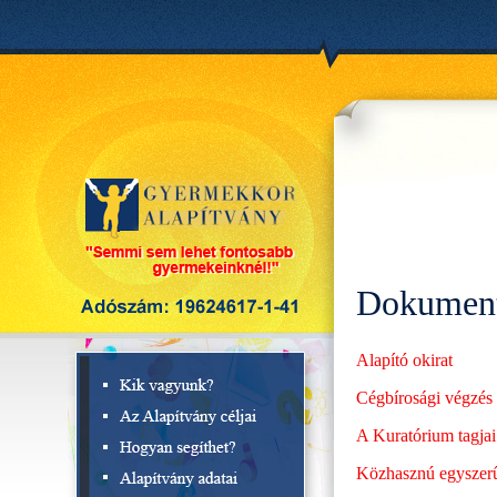
Dokumen
Alapító okirat
Cégbírosági végzés
A Kuratórium tagjai
Közhasznú egyszerû